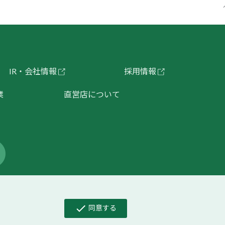
IR・会社情報
採用情報
業
直営店について
kieポリシー
｜
よくあるご質問
｜
お問い合わせ
check
同意する