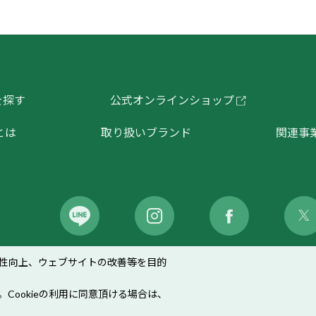
を探す
公式オンラインショップ
とは
取り扱いブランド
関連事
性向上、ウェブサイトの改善等を目的
イバシーポリシー
｜
ソーシャルメディアポリシー
｜
Coo
。Cookieの利用に同意頂ける場合は、
©HOUSE OF ROSE CO.,LTD. ALL Right Reserved.