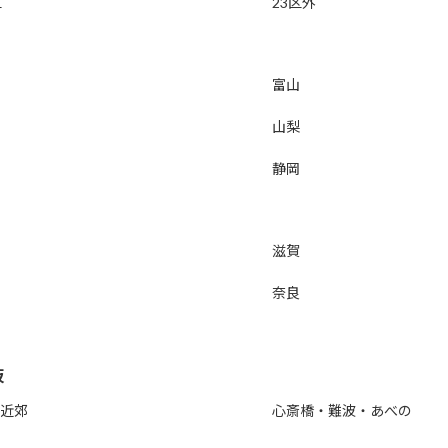
区
23区外
富山
山梨
静岡
滋賀
奈良
阪
近郊
心斎橋・難波・あべの