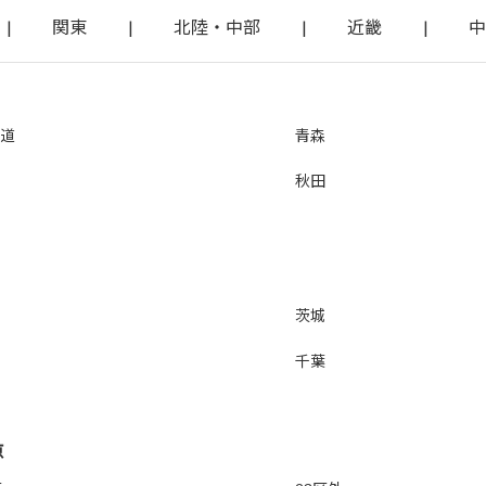
|
関東
|
北陸・中部
|
近畿
|
中
道
青森
秋田
茨城
千葉
京