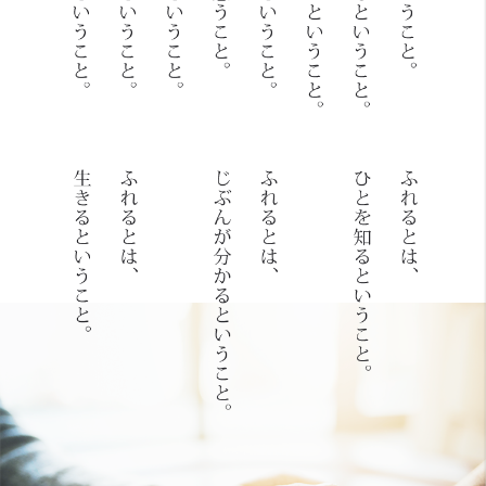
warning
当社のウェブサイトは、お客様の
メンバーズシステムのご案内
｜
よくあるご質問
利便性向上、ウェブサイトの改善等を
check
目的に、Cookieを使用しております。
プライバシーポリシー
｜
お問い合わせ
詳しくは”
Cookieポリシー
”をご覧くだ
同
ソーシャルメディアポリシー
｜
Cookieポリシー
さい。Cookieの利用に同意頂ける場合
意
す
は、「同意する」ボタンを押してくだ
る
さい。
©HOUSE OF ROSE CO.,LTD. ALL Right Reserved.
同意頂けない場合は、ブラウザを閉じ
て閲覧を中止してください。