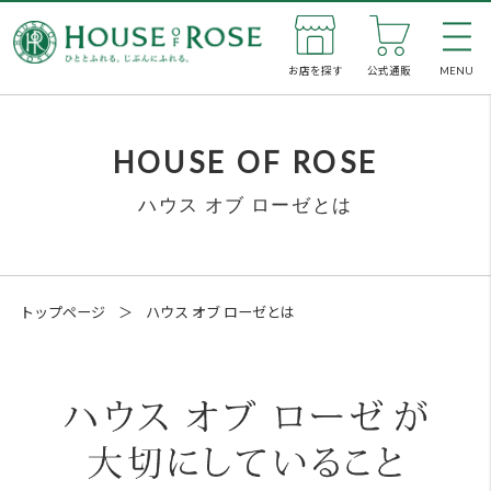
お店を探す
公式通販
MENU
私た
HOUSE OF ROSE
ハウス オブ ローゼとは
新着
お店
トップページ
＞
ハウス オブ ローゼとは
公式
企業
SNS
メン