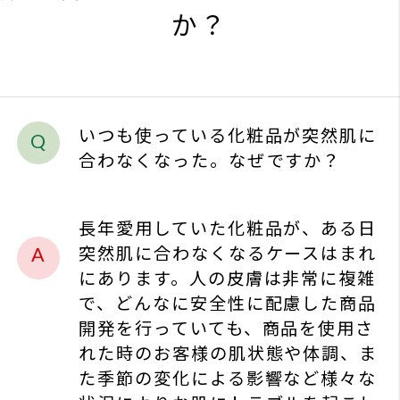
よく
いつも使っている化粧品が突然肌に
お問
合わなくなった。なぜですか？
プラ
長年愛用していた化粧品が、ある日
ソー
突然肌に合わなくなるケースはまれ
にあります。人の皮膚は非常に複雑
で、どんなに安全性に配慮した商品
開発を行っていても、商品を使用さ
れた時のお客様の肌状態や体調、ま
た季節の変化による影響など様々な
状況によりお肌にトラブルを起こし
てしまう場合があります。このよう
な場合は一時的に商品の使用を中止
していただき、お肌の状態が改善す
るまで積極的なお手入れはお休みし
ましょう。症状が改善しない場合
は、皮膚科の先生にご相談されるこ