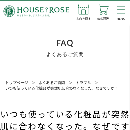
お店を探す
公式通販
MENU
私た
FAQ
よくあるご質問
新着
お店
トップページ
＞
よくあるご質問
＞
トラブル
＞
いつも使っている化粧品が突然肌に合わなくなった。なぜですか？
公式
企業
いつも使っている化粧品が突然
肌に合わなくなった。なぜです
SNS
か？
メン