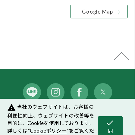
warning
当社のウェブサイトは、お客様の
メンバーズシステムのご案内
｜
よくあるご質問
利便性向上、ウェブサイトの改善等を
check
目的に、Cookieを使用しております。
プライバシーポリシー
｜
お問い合わせ
詳しくは”
Cookieポリシー
”をご覧くだ
同
さい。Cookieの利用に同意頂ける場合
ソーシャルメディアポリシー
｜
Cookieポリシー
意
す
は、「同意する」ボタンを押してくだ
る
さい。
©HOUSE OF ROSE CO.,LTD. ALL Right Reserved.
同意頂けない場合は、ブラウザを閉じ
て閲覧を中止してください。