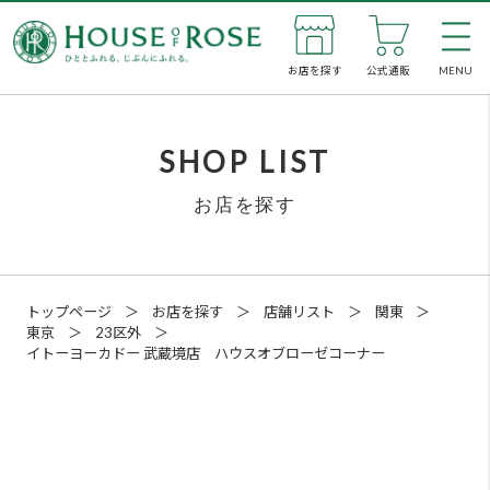
お店を探す
公式通販
MENU
私た
SHOP LIST
お店を探す
新着
お店
トップページ
＞
お店を探す
＞
店舗リスト
＞
関東
＞
東京
＞
23区外
＞
公式
イトーヨーカドー 武蔵境店 ハウスオブローゼコーナー
企業
SNS
メン
イトーヨーカドー 武蔵境店 ハウスオブ
ローゼコーナー