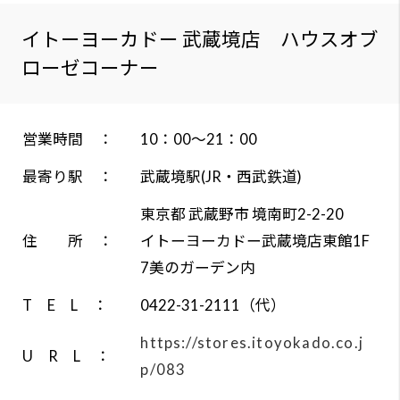
よく
お問
営業時間 ：
10：00～21：00
最寄り駅 ：
武蔵境駅(JR・西武鉄道)
プラ
東京都 武蔵野市 境南町2-2-20
住 所 ：
イトーヨーカドー武蔵境店東館1F
ソー
7美のガーデン内
T E L ：
0422-31-2111（代）
https://stores.itoyokado.co.j
U R L ：
p/083
Google Map