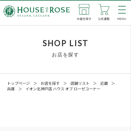
お店を探す
公式通販
MENU
私た
SHOP LIST
お店を探す
新着
お店
トップページ
＞
お店を探す
＞
店舗リスト
＞
近畿
＞
兵庫
＞
イオン北神戸店 ハウス オブ ローゼコーナー
公式
企業
SNS
イオン神戸北店 ハウス オブ ローゼコー
メン
ナー