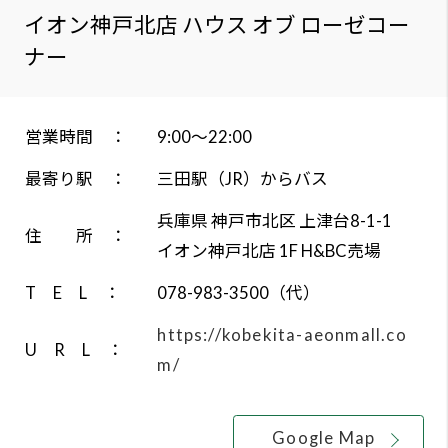
よく
営業時間 ：
9:00～22:00
お問
最寄り駅 ：
三田駅（JR）からバス
プラ
兵庫県 神戸市北区 上津台8-1-1
住 所 ：
イオン神戸北店 1F H&BC売場
ソー
T E L ：
078-983-3500（代）
https://kobekita-aeonmall.co
U R L ：
m/
Google Map