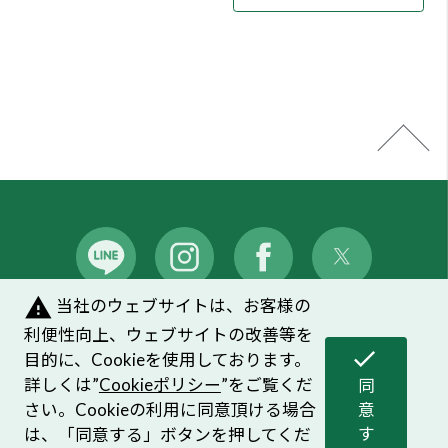
warning
当社のウェブサイトは、お客様の
メンバーズシステムのご案内
｜
よくあるご質問
利便性向上、ウェブサイトの改善等を
check
目的に、Cookieを使用しております。
プライバシーポリシー
｜
お問い合わせ
詳しくは”
Cookieポリシー
”をご覧くだ
同
さい。Cookieの利用に同意頂ける場合
ソーシャルメディアポリシー
｜
Cookieポリシー
意
す
は、「同意する」ボタンを押してくだ
る
さい。
©HOUSE OF ROSE CO.,LTD. ALL Right Reserved.
同意頂けない場合は、ブラウザを閉じ
て閲覧を中止してください。