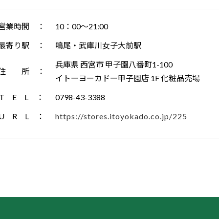
営業時間 ：
10：00～21:00
最寄り駅 ：
鳴尾・武庫川女子大前駅
兵庫県 西宮市 甲子園八番町1-100
住 所 ：
イトーヨーカドー甲子園店 1F 化粧品売場
T E L ：
0798-43-3388
U R L ：
https://stores.itoyokado.co.jp/225