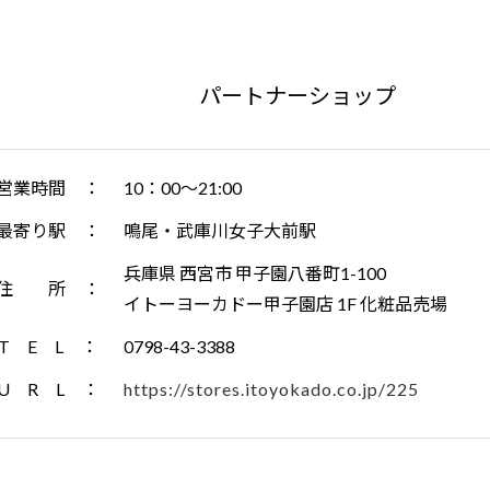
パートナーショップ
営業時間 ：
10：00～21:00
最寄り駅 ：
鳴尾・武庫川女子大前駅
兵庫県 西宮市 甲子園八番町1-100
住 所 ：
イトーヨーカドー甲子園店 1F 化粧品売場
T E L ：
0798-43-3388
U R L ：
https://stores.itoyokado.co.jp/225