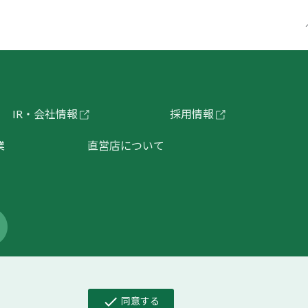
IR・会社情報
採用情報
業
直営店について
kieポリシー
｜
よくあるご質問
｜
お問い合わせ
check
同意する