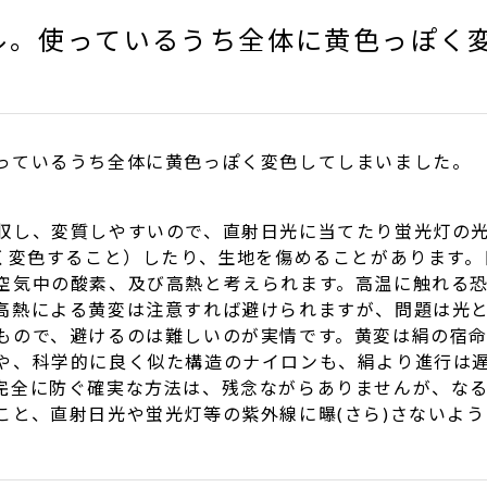
ル。使っているうち全体に黄色っぽく
っているうち全体に黄色っぽく変色してしまいました。
収し、変質しやすいので、直射日光に当てたり蛍光灯の光
色く変色すること）したり、生地を傷めることがあります
空気中の酸素、及び高熱と考えられます。高温に触れる
高熱による黄変は注意すれば避けられますが、問題は光
もので、避けるのは難しいのが実情です。黄変は絹の宿
や、科学的に良く似た構造のナイロンも、絹より進行は
完全に防ぐ確実な方法は、残念ながらありませんが、な
こと、直射日光や蛍光灯等の紫外線に曝(さら)さないよ