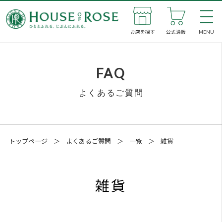
お店を探す
公式通販
MENU
私た
FAQ
よくあるご質問
新着
お店
トップページ
＞
よくあるご質問
＞
一覧
＞
雑貨
公式
雑貨
企業
SNS
メン
ひのきのボディブラシ。使用後1
週間足らずでカビが生えて毛が