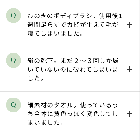
よく
寝てしまいました。
お問
絹の靴下。まだ２～３回しか履
プラ
いていないのに破れてしまいま
した。
ソー
絹素材のタオル。使っているう
ち全体に黄色っぽく変色してし
まいました。
洗顔用のスポンジ。使用後短期
間でカビが生えてしまいまし
た。
つげのブラシ。汚れたので水洗