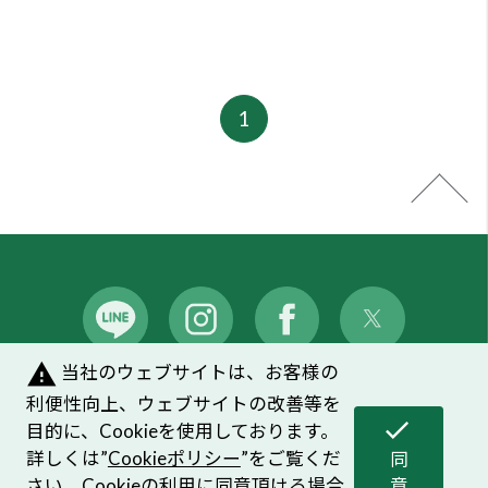
warning
当社のウェブサイトは、お客様の
メンバーズシステムのご案内
｜
よくあるご質問
利便性向上、ウェブサイトの改善等を
check
目的に、Cookieを使用しております。
プライバシーポリシー
｜
お問い合わせ
詳しくは”
Cookieポリシー
”をご覧くだ
同
ソーシャルメディアポリシー
｜
Cookieポリシー
さい。Cookieの利用に同意頂ける場合
意
す
は、「同意する」ボタンを押してくだ
る
さい。
©HOUSE OF ROSE CO.,LTD. ALL Right Reserved.
同意頂けない場合は、ブラウザを閉じ
て閲覧を中止してください。