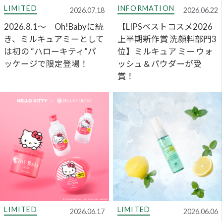
LIMITED
LIMITED
2026.06.17
2026.06.06
2026.7.1～ 【初コラ
2026.6.20～ミントリープ
ボ】 大人気のボディ スム
史上最大濃度のクール成
ーザーが “ハローキティ”
分を配合 「極冷ボディミ
パッケージで限定登場！
スト」が新登場！
新着情報一覧
一部商品 価格改定のお知らせ（2026年8月1日
～）