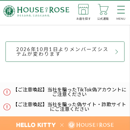
お店を探す
公式通販
MENU
私た
2026年10月1日よりメンバーズシス
テムが変わります
新着
お店
【ご注意喚起】当社を騙ったTikTok偽アカウントに
公式
ご注意ください
【ご注意喚起】当社を騙った偽サイト・詐欺サイト
企業
にご注意ください
SNS
メン