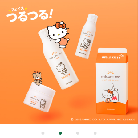
よく
お問
プラ
ソー
TOPICS
新着情報