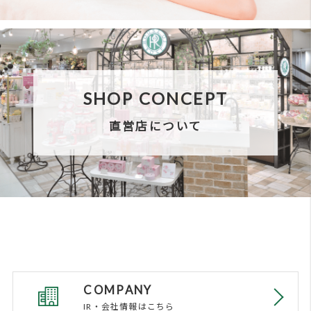
Oh!Baby ボディ スムーザー N の模倣品に関するご
注意
warning
当社のウェブサイトは、お客様の
メンバーズシステムのご案内
｜
よくあるご質問
利便性向上、ウェブサイトの改善等を
check
目的に、Cookieを使用しております。
プライバシーポリシー
｜
お問い合わせ
詳しくは”
Cookieポリシー
”をご覧くだ
同
ソーシャルメディアポリシー
｜
Cookieポリシー
さい。Cookieの利用に同意頂ける場合
意
す
は、「同意する」ボタンを押してくだ