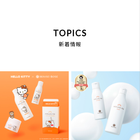
LIMITED
INFORMATION
2026.07.18
2026.06.22
2026.8.1～ Oh!Babyに続
【LIPSベストコスメ2026
き、ミルキュアミーとして
上半期新作賞 洗顔料部門3
は初の “ハローキティ”パ
位】ミルキュア ミー ウォ
ッケージで限定登場！
ッシュ＆パウダーが受
賞！