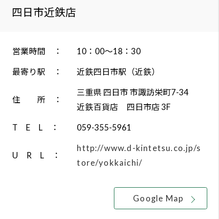
よく
営業時間 ：
10：00～18：30
最寄り駅 ：
近鉄四日市駅（近鉄）
お問
三重県 四日市 市諏訪栄町7-34
住 所 ：
プラ
近鉄百貨店 四日市店 3F
T E L ：
059-355-5961
ソー
http://www.d-kintetsu.co.jp/s
U R L ：
tore/yokkaichi/
Google Map