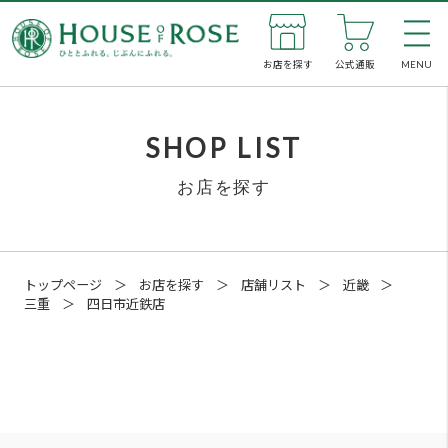
お店を探す
公式通販
MENU
私た
SHOP LIST
お店を探す
新着
お店
トップページ
＞
お店を探す
＞
店舗リスト
＞
近畿
＞
三重
＞
四日市近鉄店
公式
企業
SNS
四日市近鉄店
メン