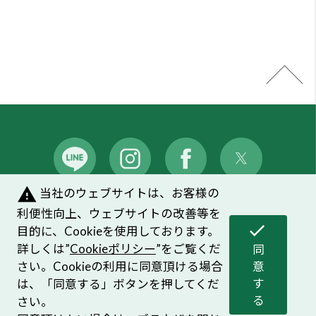
warning
当社のウェブサイトは、お客様の
メンバーズシステムのご案内
｜
よくあるご質問
利便性向上、ウェブサイトの改善等を
check
目的に、Cookieを使用しております。
プライバシーポリシー
｜
お問い合わせ
詳しくは”
Cookieポリシー
”をご覧くだ
同
さい。Cookieの利用に同意頂ける場合
ソーシャルメディアポリシー
｜
Cookieポリシー
意
す
は、「同意する」ボタンを押してくだ
る
さい。
©HOUSE OF ROSE CO.,LTD. ALL Right Reserved.
同意頂けない場合は、ブラウザを閉じ
て閲覧を中止してください。