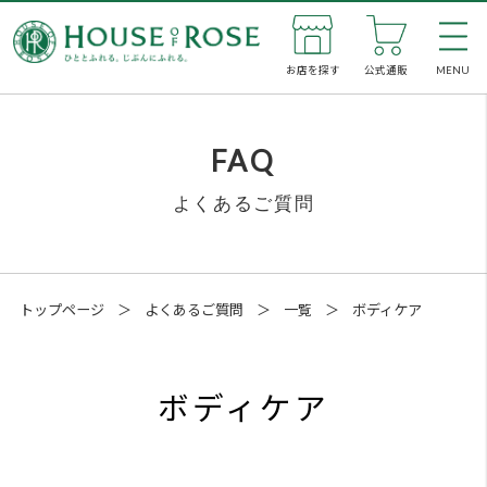
お店を探す
公式通販
MENU
私た
FAQ
よくあるご質問
新着
お店
トップページ
＞
よくあるご質問
＞
一覧
＞
ボディケア
公式
ボディケア
企業
SNS
メン
ボディケア用の商品をお顔に使
ってはいけないのですか？