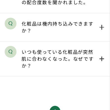
か？
1
warning
当社のウェブサイトは、お客様の
メンバーズシステムのご案内
｜
よくあるご質問
利便性向上、ウェブサイトの改善等を
check
目的に、Cookieを使用しております。
プライバシーポリシー
｜
お問い合わせ
詳しくは”
Cookieポリシー
”をご覧くだ
同
さい。Cookieの利用に同意頂ける場合
ソーシャルメディアポリシー
｜
Cookieポリシー
意