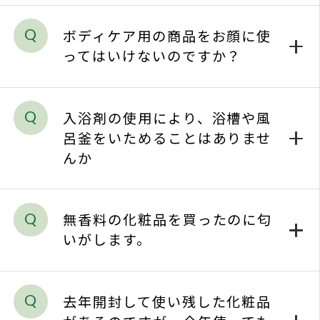
よく
お問
入浴剤の使用により、浴槽や風
呂釜をいためることはありませ
プラ
んか
ソー
無香料の化粧品を買ったのに匂
いがします。
去年開封して使い残した化粧品
があるのですが、今年使っても
大丈夫ですか？
買ったばかりのクリームを開け
てみたら、表面がへこんでいま
した。