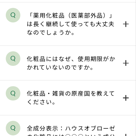
よく
なのでしょうか。
お問
化粧品にはなぜ、使用期限がか
プラ
かれていないのですか。
ソー
化粧品・雑貨の原産国を教えて
ください。
全成分表示：ハウスオブローゼ
の化粧品には○○○という成分
は配合されていますか？
『ご使用上の注意』にご使用
中、赤み、はれ、かゆみ、刺
激、色抜け（白斑）や黒ずみ等