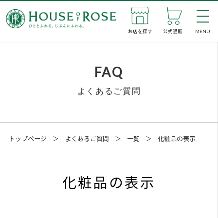
お店を探す
公式通販
MENU
私た
FAQ
よくあるご質問
新着
お店
トップページ
＞
よくあるご質問
＞
一覧
＞
化粧品の表示
公式
化粧品の表示
企業
SNS
メン
「薬用化粧品（医薬部外品）」
は長く継続して使っても大丈夫