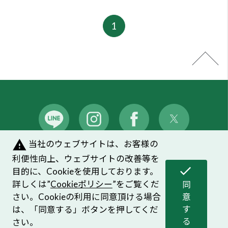
warning
当社のウェブサイトは、お客様の
メンバーズシステムのご案内
｜
よくあるご質問
利便性向上、ウェブサイトの改善等を
check
目的に、Cookieを使用しております。
プライバシーポリシー
｜
お問い合わせ
詳しくは”
Cookieポリシー
”をご覧くだ
同
ソーシャルメディアポリシー
｜
Cookieポリシー
さい。Cookieの利用に同意頂ける場合
意
す
は、「同意する」ボタンを押してくだ
る
さい。
©HOUSE OF ROSE CO.,LTD. ALL Right Reserved.
同意頂けない場合は、ブラウザを閉じ
て閲覧を中止してください。